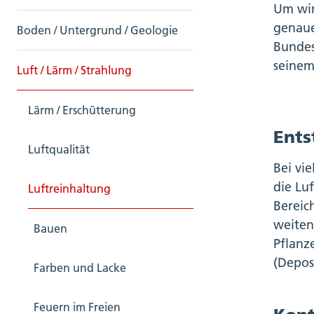
Um wir
genaue
Boden / Untergrund / Geologie
Bundes
seinem
Luft / Lärm / Strahlung
Lärm / Erschütterung
Ents
Luftqualität
Bei vi
die Lu
Luftreinhaltung
Bereic
weiten
Bauen
Pflanz
(Depos
Farben und Lacke
Feuern im Freien