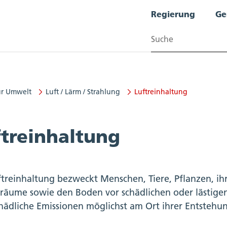
Regierung
Ge
Suchen
ür Umwelt
Luft / Lärm / Strahlung
Luftreinhaltung
t
ftreinhaltung
ftreinhaltung bezweckt Menschen, Tiere, Pflanzen, i
räume sowie den Boden vor schädlichen oder lästige
chädliche Emissionen möglichst am Ort ihrer Entstehu