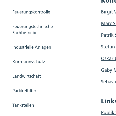
Kont
Birgit 
Feuerungskontrolle
Marc S
Feuerungstechnische
Fachbetriebe
Patrik
Stefan
Industrielle Anlagen
Oskar 
Korrosionsschutz
Gaby M
Landwirtschaft
Sebast
Partikelfilter
Link
Tankstellen
Publik