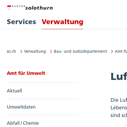
Services
Verwaltung
so.ch
Verwaltung
Bau- und Justizdepartement
Amt f
Seitennavigation: Amt für Umwel
Amt für Umwelt
Lu
Aktuell
Die Lu
Umweltdaten
Lebens
sind s
Abfall / Chemie