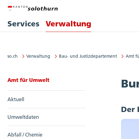
Services
Verwaltung
so.ch
Verwaltung
Bau- und Justizdepartement
Amt f
Seitennavigation: Amt für Umwel
Amt für Umwelt
Bu
Aktuell
Der 
Umweltdaten
Abfall / Chemie