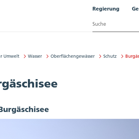
Regierung
Ge
Suchen
ür Umwelt
Wasser
Oberflächengewässer
Schutz
Burgäs
t
rgäschisee
Burgäschisee