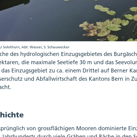
U Solothurn, Abt. Wasser, S. Schauwecker
äche des hydrologischen Einzugsgebietes des Burgäsch
ektaren, die maximale Seetiefe 30 m und das Seevolum
, das Einzugsgebiet zu ca. einem Drittel auf Berner 
erschutz und Abfallwirtschaft des Kantons Bern in 
cht.
hichte
sprünglich von grossflächigen Mooren dominierte Ein
n Jahrhunderts durch viele Gräben und Bäche in den S