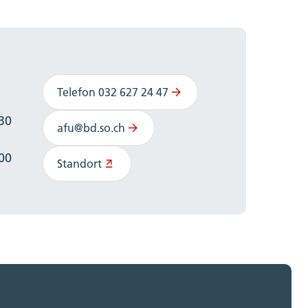
Telefon 032 627 24 47
:30
afu@bd.so.ch
:00
Standort