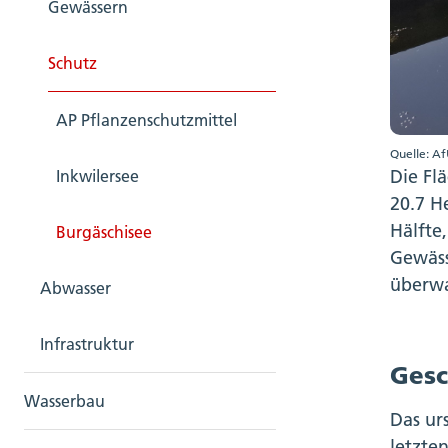
Gewässern
Schutz
AP Pflanzenschutzmittel
Quelle: Af
Die Fl
Inkwilersee
20.7 H
Hälfte
Burgäschisee
Gewäss
überwa
Abwasser
Infrastruktur
Gesc
Wasserbau
Das ur
letzte