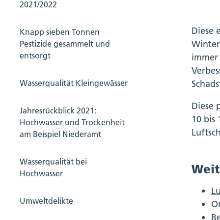
2021/2022
Diese 
Knapp sieben Tonnen
Winter
Pestizide gesammelt und
entsorgt
immer 
Verbes
Wasserqualität Kleingewässer
Schadst
Diese 
Jahresrückblick 2021:
10 bis
Hochwasser und Trockenheit
Luftsc
am Beispiel Niederamt
Wasserqualität bei
Weit
Hochwasser
L
Umweltdelikte
On
Be