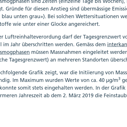
smogphasen sind Zeiten (einzelne Tage bis Wochen),
gt. Gründe für diesen Anstieg sind übermässige Emis
 blau unten grau»). Bei solchen Wettersituationen wer
toffe wie unter einer Glocke angereichert.
er Luftreinhalteverordung darf der Tagesgrenzwert v
l im Jahr überschritten werden. Gemäss dem
interka
rsmogphasen
müssen Massnahmen eingeleitet werden
che Tagesgrenzwert) an mehreren Standorten übersch
chfolgende Grafik zeigt, war die Initiierung von M
3
dig. Im Maximum wurden Werte von ca. 40 µg/m
ge
konnte somit stets eingehalten werden. In der Grafik i
rmeren Jahreszeit ab dem 2. März 2019 die Feinstau